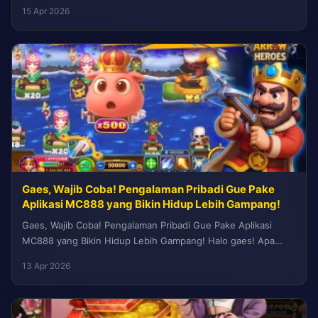
tanggal tua,...
15 Apr 2026
Gaes, Wajib Coba! Pengalaman Pribadi Gue Pake
Aplikasi MC888 yang Bikin Hidup Lebih Gampang!
Gaes, Wajib Coba! Pengalaman Pribadi Gue Pake Aplikasi
MC888 yang Bikin Hidup Lebih Gampang! Halo gaes! Apa
kabar nih? Semoga...
13 Apr 2026