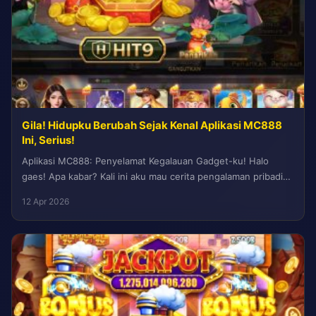
Gila! Hidupku Berubah Sejak Kenal Aplikasi MC888
Ini, Serius!
Aplikasi MC888: Penyelamat Kegalauan Gadget-ku! Halo
gaes! Apa kabar? Kali ini aku mau cerita pengalaman pribadiku
yang mungkin relate banget...
12 Apr 2026