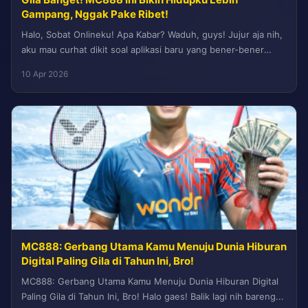
Gampang, Nggak Pake Ribet!
Halo, Sobat Onlineku! Apa Kabar? Waduh, guys! Jujur aja nih,
aku mau curhat dikit soal aplikasi baru yang bener-bener
bikin...
10 Apr 2026
MC888: Gerbang Utama Kamu Menuju Dunia Hiburan
Digital Paling Gila di Tahun Ini, Bro!
MC888: Gerbang Utama Kamu Menuju Dunia Hiburan Digital
Paling Gila di Tahun Ini, Bro! Halo gaes! Balik lagi nih bareng...