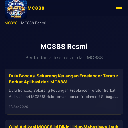
MC888
MC888
›
MC888 Resmi
MC888 Resmi
Berita dan artikel resmi dari MC888
Dulu Boncos, Sekarang Keuangan Freelancer Teratur
Berkat Aplikasi dari MC888!
Dulu Boncos, Sekarang Keuangan Freelancer Teratur Berkat
Aplikasi dari MC888! Halo teman-teman freelancer! Sebagai
freelancer, saya tahu banget rasanya gaji...
18 Apr 2026
Gila! Aplikasi MC888 Ini Bikin Hidup Mahasiswa Jauh