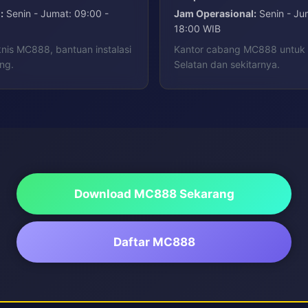
:
Senin - Jumat: 09:00 -
Jam Operasional:
Senin - Ju
18:00 WIB
knis MC888, bantuan instalasi
Kantor cabang MC888 untuk 
ng.
Selatan dan sekitarnya.
Download MC888 Sekarang
Daftar MC888