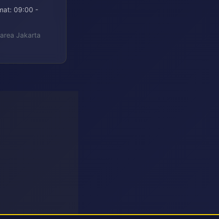
mat: 09:00 -
area Jakarta