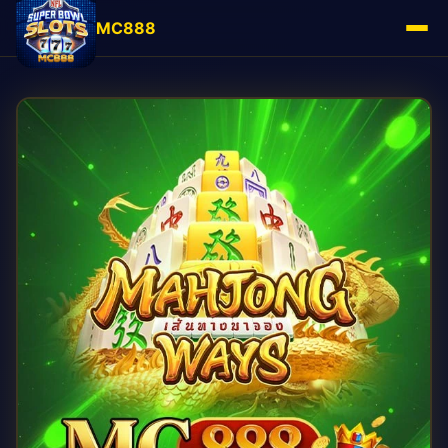
MC888