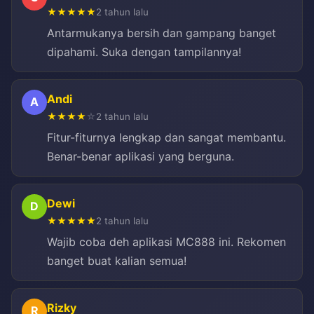
★
★
★
★
★
2 tahun lalu
Antarmukanya bersih dan gampang banget
dipahami. Suka dengan tampilannya!
Andi
A
★
★
★
★
☆
2 tahun lalu
Fitur-fiturnya lengkap dan sangat membantu.
Benar-benar aplikasi yang berguna.
Dewi
D
★
★
★
★
★
2 tahun lalu
Wajib coba deh aplikasi MC888 ini. Rekomen
banget buat kalian semua!
Rizky
R