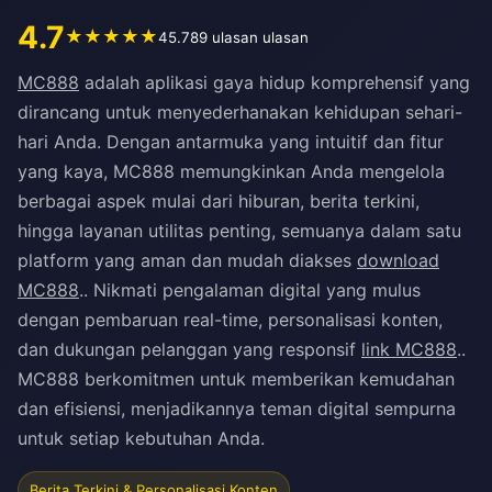
4.7
★
★
★
★
★
45.789 ulasan ulasan
MC888
adalah aplikasi gaya hidup komprehensif yang
dirancang untuk menyederhanakan kehidupan sehari-
hari Anda. Dengan antarmuka yang intuitif dan fitur
yang kaya, MC888 memungkinkan Anda mengelola
berbagai aspek mulai dari hiburan, berita terkini,
hingga layanan utilitas penting, semuanya dalam satu
platform yang aman dan mudah diakses
download
MC888
.. Nikmati pengalaman digital yang mulus
dengan pembaruan real-time, personalisasi konten,
dan dukungan pelanggan yang responsif
link MC888
..
MC888 berkomitmen untuk memberikan kemudahan
dan efisiensi, menjadikannya teman digital sempurna
untuk setiap kebutuhan Anda.
Berita Terkini & Personalisasi Konten