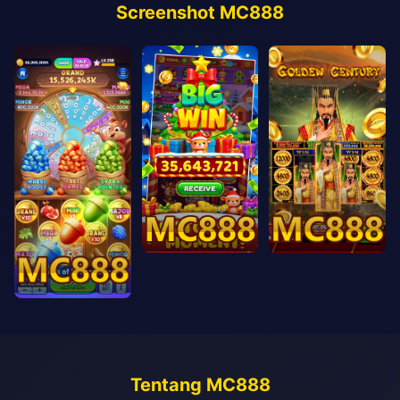
Screenshot MC888
Tentang MC888