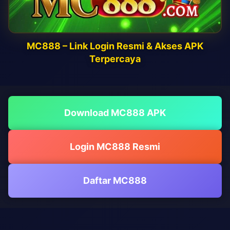
MC888 – Link Login Resmi & Akses APK
Terpercaya
Download MC888 APK
Login MC888 Resmi
Daftar MC888