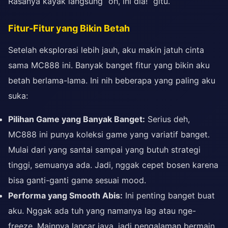
Rasanya kayak langsung “oh, ini dia!” gitu.
Fitur-Fitur yang Bikin Betah
Setelah eksplorasi lebih jauh, aku makin jatuh cinta
sama MC888 ini. Banyak banget fitur yang bikin aku
betah berlama-lama. Ini nih beberapa yang paling aku
suka:
Pilihan Game yang Banyak Banget:
Serius deh,
MC888 ini punya koleksi game yang variatif banget.
Mulai dari yang santai sampai yang butuh strategi
tinggi, semuanya ada. Jadi, nggak cepet bosen karena
bisa ganti-ganti game sesuai mood.
Performa yang Smooth Abis:
Ini penting banget buat
aku. Nggak ada tuh yang namanya lag atau nge-
freeze. Mainnya lancar jaya, jadi pengalaman bermain