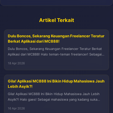
Artikel Terkait
Dulu Boncos, Sekarang Keuangan Freelancer Teratur
Berkat Aplikasi dari MC888!
Dulu Boncos, Sekarang Keuangan Freelancer Teratur Berkat
Aplikasi dari MC888! Halo teman-teman freelancer! Sebagai
freelancer, saya tahu banget rasanya gaji...
18 Apr 2026
Gila! Aplikasi MC888 Ini Bikin Hidup Mahasiswa Jauh
Lebih Asyik?!
Gila! Aplikasi MC888 Ini Bikin Hidup Mahasiswa Jauh Lebih
Asyik?! Halo gaes! Sebagai mahasiswa yang kadang suka
bingung mau ngapain...
16 Apr 2026