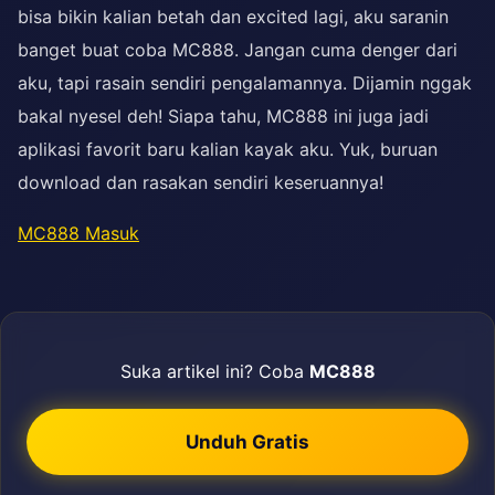
bisa bikin kalian betah dan excited lagi, aku saranin
banget buat coba MC888. Jangan cuma denger dari
aku, tapi rasain sendiri pengalamannya. Dijamin nggak
bakal nyesel deh! Siapa tahu, MC888 ini juga jadi
aplikasi favorit baru kalian kayak aku. Yuk, buruan
download dan rasakan sendiri keseruannya!
MC888 Masuk
Suka artikel ini? Coba
MC888
Unduh Gratis