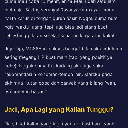
cuma mau coba 15 menit, eh tau-tau udah satu jam
lebih aja. Saking serunya! Rasanya tuh kayak nemu
harta karun di tengah gurun pasir. Nggak cuma buat
ngisi waktu luang, tapi juga bisa jadi ajang buat
refreshing pikiran setelah seharian kerja atau kuliah.
Jujur aja, MC888 ini sukses banget bikin aku jadi lebih
sering megang HP buat main (tapi yang positif ya,
hehe). Nggak cuma itu, kadang aku juga suka
rekomendasiin ke temen-temen lain. Mereka pada
akhirnya ikutan coba dan banyak yang bilang “wah,
iya beneran bagus!”
Jadi, Apa Lagi yang Kalian Tunggu?
Nah, buat kalian yang lagi nyari aplikasi baru, yang