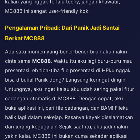
kalian yang nggak terlalu techy, jangan khawatir,
MC888 ini sangat user-friendly kok.
Pengalaman Pribadi: Dari Panik Jadi Santai
Berkat MC888
Ada satu momen yang bener-bener bikin aku makin
cinta sama
MC888
. Waktu itu aku lagi buru-buru mau
presentasi, eh tiba-tiba file presentasi di HPku nggak
bisa dibuka! Panik dong? Langsung keringat dingin.
Untungnya, aku inget kalau aku udah sering pakai fitur
cadangan otomatis di MC888. Dengan cepat, aku
buka aplikasi ini, cari file cadangan, dan BAM! Fileku
balik lagi dalam sekejap. Rasanya kayak diselamatkan
dari jurang kegagalan! Sejak saat itu, aku jadi makin
yakin kalau MC888 ini bukan cuma sekadar aplikasi