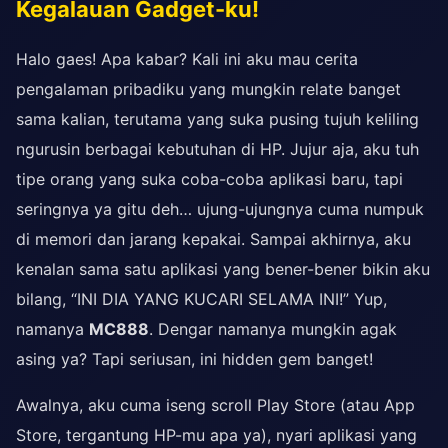
Kegalauan Gadget-ku!
Halo gaes! Apa kabar? Kali ini aku mau cerita
pengalaman pribadiku yang mungkin relate banget
sama kalian, terutama yang suka pusing tujuh keliling
ngurusin berbagai kebutuhan di HP. Jujur aja, aku tuh
tipe orang yang suka coba-coba aplikasi baru, tapi
seringnya ya gitu deh… ujung-ujungnya cuma numpuk
di memori dan jarang kepakai. Sampai akhirnya, aku
kenalan sama satu aplikasi yang bener-bener bikin aku
bilang, “INI DIA YANG KUCARI SELAMA INI!” Yup,
namanya
MC888
. Dengar namanya mungkin agak
asing ya? Tapi seriusan, ini hidden gem banget!
Awalnya, aku cuma iseng scroll Play Store (atau App
Store, tergantung HP-mu apa ya), nyari aplikasi yang