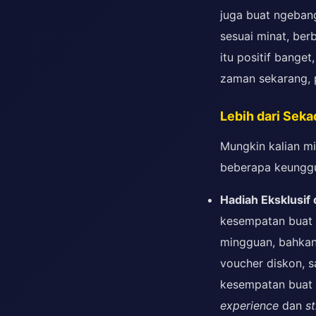
juga buat ngeba
sesuai minat, be
itu positif banget
zaman sekarang, p
Lebih dari Sek
Mungkin kalian mik
beberapa keunggul
Hadiah Eksklusif
kesempatan buat
mingguan, bahkan
voucher diskon, sa
kesempatan buat 
experience
dan
s