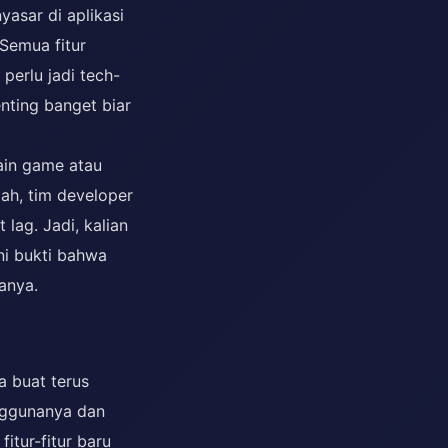
asar di aplikasi
Semua fitur
perlu jadi tech-
penting banget biar
ain game atau
Nah, tim developer
lag. Jadi, kalian
ni bukti bahwa
anya.
 buat terus
enggunanya dan
fitur-fitur baru