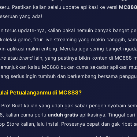
eru. Pastikan kalian selalu update aplikasi ke versi
MC888 
keseruan yang ada!
tin terus update-nya, kalian bakal nemuin banyak banget pe
oleksi game, fitur live streaming yang makin canggih, sam
in aplikasi makin enteng. Mereka juga sering banget ngada
ure
atau
brand
lain, yang pastinya bikin konten di MC888 
 menunjukkan kalau MC888 bukan cuma sekadar aplikasi mus
yang serius ingin tumbuh dan berkembang bersama penggu
ulai Petualanganmu di MC888?
Bro! Buat kalian yang udah gak sabar pengen nyobain se
, kalian cuma perlu
unduh gratis
aplikasinya. Tinggal cari
p Store kalian, lalu instal. Prosesnya cepat dan gak ribet s