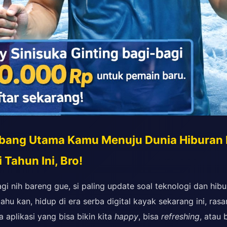
ang Utama Kamu Menuju Dunia Hiburan D
i Tahun Ini, Bro!
agi nih bareng gue, si paling update soal teknologi dan hibur
tahu kan, hidup di era serba digital kayak sekarang ini, ra
 aplikasi yang bisa bikin kita
happy
, bisa
refreshing
, atau