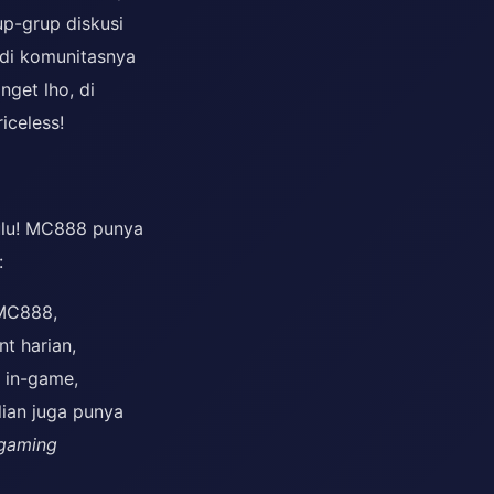
up-grup diskusi
 di komunitasnya
nget lho, di
iceless!
 dulu! MC888 punya
:
 MC888,
nt harian,
 in-game,
alian juga punya
gaming