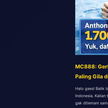
MC888: Gerb
Paling Gila d
Halo gaes! Balik l
Indonesia. Kalian 
gak ditemani sama