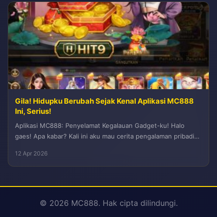
Gila! Hidupku Berubah Sejak Kenal Aplikasi MC888
Ini, Serius!
Aplikasi MC888: Penyelamat Kegalauan Gadget-ku! Halo
gaes! Apa kabar? Kali ini aku mau cerita pengalaman pribadiku
yang mungkin relate banget...
12 Apr 2026
© 2026 MC888. Hak cipta dilindungi.