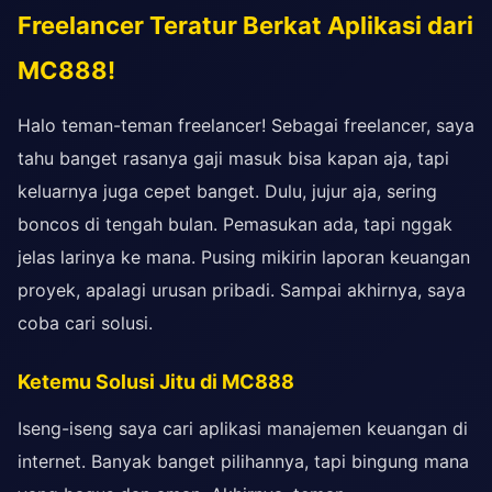
Freelancer Teratur Berkat Aplikasi dari
MC888!
Halo teman-teman freelancer! Sebagai freelancer, saya
tahu banget rasanya gaji masuk bisa kapan aja, tapi
keluarnya juga cepet banget. Dulu, jujur aja, sering
boncos di tengah bulan. Pemasukan ada, tapi nggak
jelas larinya ke mana. Pusing mikirin laporan keuangan
proyek, apalagi urusan pribadi. Sampai akhirnya, saya
coba cari solusi.
Ketemu Solusi Jitu di MC888
Iseng-iseng saya cari aplikasi manajemen keuangan di
internet. Banyak banget pilihannya, tapi bingung mana