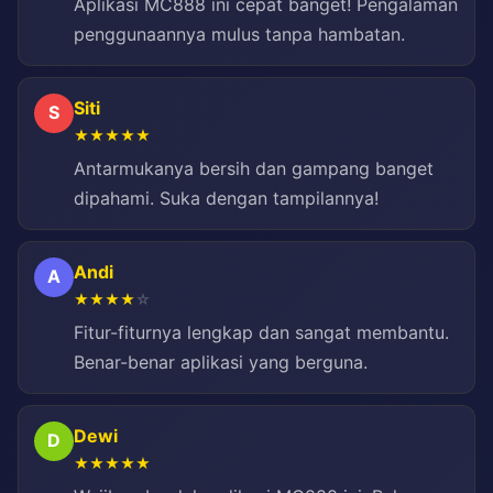
Aplikasi MC888 ini cepat banget! Pengalaman
penggunaannya mulus tanpa hambatan.
Siti
S
★
★
★
★
★
Antarmukanya bersih dan gampang banget
dipahami. Suka dengan tampilannya!
Andi
A
★
★
★
★
☆
Fitur-fiturnya lengkap dan sangat membantu.
Benar-benar aplikasi yang berguna.
Dewi
D
★
★
★
★
★